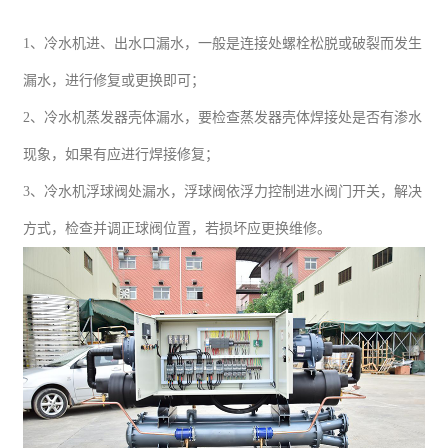
1
、冷水机
进、出
水口
漏水，一般是连接处螺栓
松脱或破裂
而
发生
漏水
，
进行修复或更换即可；
2
、冷水机
蒸发器壳体漏水，要检查蒸发器壳体焊接处是否有渗水
现象，如果有应进行焊接修复；
3
、
冷水机浮球阀处漏水，浮球阀依浮力控制进水阀门开关，解决
方式，检查并调正球阀位置，若损坏应更换维修。