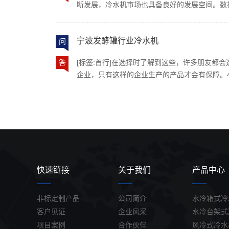
断发展，冷水机市场也具备良好的发展空间。数
压缩式制冷循环），其主要组成部分包括压缩机
以每年8%的速度不断递增，并且国产冷水机的
阀或毛细管）、蒸发器以及一个用于切换制冷与
代进程有望加速。当压缩机的排气压力过高时，
过程如下： 制冷模式○压缩机吸入低温低压的液
宁波发酵罐行业冷水机
问
作。若是长期压力过高，会导致压缩机运行电流
气体。○高温高压的冷媒进入冷凝器（此时充当
缩机排气口阀片损坏。水冷螺杆式冷水机组也是
引入的室外空气进行热交换，将热量排放到空气
答
[标签:首行]在选择时了解到这些，许多朋友都
要构成部件使用了螺杆式压缩机，所以名称可称
经过节流装置降压后，液态冷媒进入蒸发器（此
企业，只有这样的企业生产的产品才会有保障。
冷冻出水温度范围为3℃~20℃，采用半封闭式
程中吸收室内回水（或直接与室内空气）的热量
压缩机，是机组中非常关键的部件，压缩机的好
20%-30%，效率高维护简单，精确地控制容
媒。蒸发后的冷媒被压缩机再次吸入，开始下…
因此需要定期保养，常见保养有：低噪音&大风
于塑胶，电镀，电子，化工，制药，印刷，食品
路进行一次毒素检测和处理。每天检查冷却器的“
用冷冻水的领域，或大型商场，酒店，工厂，医
过滤器以提高安全性。在实际的应用中，冷水机
用冷冻水集中供冷的领域。工业冷水机设备购置
基本只是叫法上的不同，很多时候冷冻机与冷水
项，会极大提高工业冷水机的使用性能。首先，
已，只有到了某些需求不一样时，才要进行一些
机器是否完好无损。安装的地方是否空旷，位置
型的冷冻仓库、商超食品新鲜蔬菜的保存等使用
间，以便于工业冷水机正常运行，以及日后维修
快速链接
关于我们
产品中心
到40℃的温控范围的，使用冷水机则更为经济。
滤网，滤掉水中可见的颗粒杂质，保持激光抽运
能性。
非标定制产品
公司简介
水冷箱式冷
客户见证
企业风采
水冷台架式
项目案例
合作伙伴
风冷式冷水