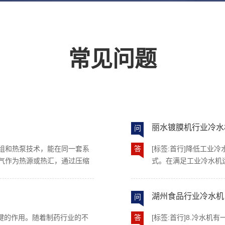
常见问题
丽水镀膜机行业冷水
问
组和热泵技术，能在同一套系
答
[标签:首行]降低工业
气作为热源或热汇，通过压缩
式。在满足工业冷水机
扇进行强制空气换热，从而实
和降低冷凝温度。譬如
放热量（制冷模式）。 风冷热
应该有一定的容量。 
湖州食品行业冷水机
因其结构紧凑、安装灵活且适
问
对原有的冷却塔循环水
所的制冷制热系统中。 （凯德
组：冷水机一般使用在
关键的作用。随着制药行业的不
答
[标签:首行]8.冷水
冷热泵机组基于逆卡诺循环（即
给换热器或线圈在空气