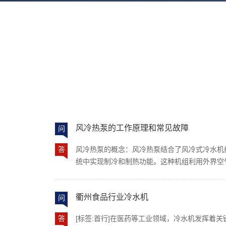
风冷热泵的工作原理和常见故障
问
答
风冷热泵的概念：风冷热泵结合了风冷式冷水机
统中实现制冷和制热功能。这种机组利用外界空
制冷循环，借助冷媒作为能量传递媒介，配合风
现从空气中吸收热量（制热模式）或向空气中排
衢州食品行业冷水机
问
泵无需专门的冷却塔或地埋管等外部水源设施，
应性强，广泛应用于农业、商业及部分轻工业场
答
[标签:首行]在医药等工业领域，冷水机发挥着
利磁悬浮离心式机组） 风冷热泵 工作原理 风