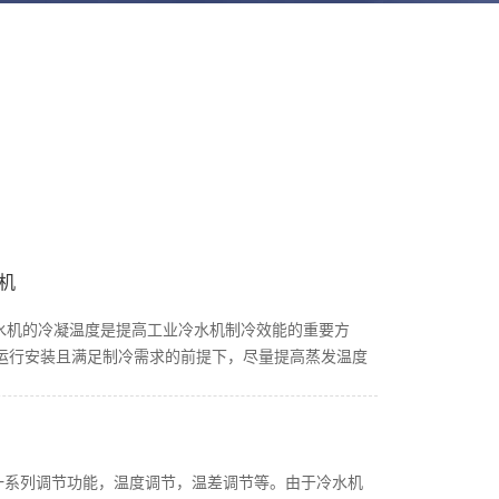
机
冷水机的冷凝温度是提高工业冷水机制冷效能的重要方
运行安装且满足制冷需求的前提下，尽量提高蒸发温度
在安装水冷式工业冷水机时，选择配套的工业冷却塔就
同时把管道水泵和冷却塔的运转情况进行综合考虑，加大
系统进行改造，保证冷却水的冷却效能。水冷式冷水机
空调机组和工业冷却。在空调系统，冷冻水通常是分配
机有一系列调节功能，温度调节，温差调节等。由于冷水机
处理机组或其他类型的终端设备的冷却在其各自的空