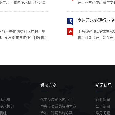
据显示，我国冷水机市场容量
在工业生产中起着重要
、冷凝器、节流装置（如膨胀
间，然后冷却水重新分
市场份额占比逐年提升，进口替
行业的制冷过程中都需
制热模式的四通换向阀。工作
的 冷却泵是通过流程
就容易导致高压保护继电器动
水机系统有大致了解。R
态冷媒，将其压缩成高温高压
机械冷却的各行各业。
泰州污水处理行业冷
过大，易烧电机，还易造成压
问
先按机组的停止按钮（
散热器角色），通过翅片与风扇
上，水冷比风冷能效比要高
冷水机组的一种，由于它的主
得强行开机运行；9、
中，自身则冷却为高压液体。○
塔方可使用，风冷则是
会选择一些像凯德利这样的正规
答
[标签:首行]风冷式冷
谓水冷螺杆式冷水机组。它的
较大污逅系统的结构材
时充当吸热器角色），在此过
品牌压缩机和高效冷凝
4、制冷剂充注过多：制冷机组
机组可能会在可能存在
压缩机，比一般压缩机能效高
降低机组性能，增加运
，蒸发成低温低压的气态冷
长。当压缩机的排气压
坏直接关系到机组的稳定性，
稀缺资源的场景中，风
量，低噪音，地震动。可广泛应用
别并不大，两者基本只
压力过高，会导致压缩
量风机。应至少每年对冷冻水回
和水泵，无需冷却塔散
加工等各种工业冷冻制程需使
备不同的叫法而已，只
Y”形过滤器，并使用在线筒式
是以热风循环来制冷的
院等各种中央空调工程中需使
和设计，比如大型的冷
和冷冻机的区别并不大，两者
响到冷水机的制冷效果
后应注意设备的安装注意事
当，而需求为5℃到4
机是相同的设备不同的叫法而
里的话，会在机顶产生
安装工业冷水机前应全面检查
5℃至-40℃的低温冷
功能上的定制和设计，比如大
也面临新的要求。据了
是否得当。应选择足够的空
稳定的状态，换句话说
冷冻机更为妥当，而需求为5℃
以及机组一体化方向发
保养。安装地面…
运行正常有直接关系，
解决方案
新闻资讯
1.激光焊接机冷水机一般通过
备和技术，助力制药等
室的清洁，防止出现堵水的可
型。风冷式冷水机组通
具或机器。散热器作为
水机组
化工反应釜温控项目
行业新闻
制冷剂循环系统、水循
冷水机组
中央空调系统解决方案
公司新闻
吸收了国内外先进、现
机组
冷冻、冷藏系统方案
常见问题