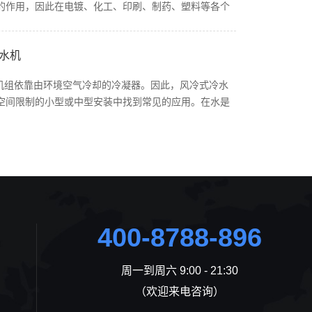
的作用，因此在电镀、化工、印刷、制药、塑料等各个
发回冷凝器被冷却了。在工业应用，冷冻水或其它液体
要使用冷水机，同时资产占比较大，行业朋友们应对冷
或实验室设备。工业冷水机是用于控制产品，机制和工厂
22、R404A冷媒备选。5、机组发生故障报警停机时，
冷水机按制冷形式一般可分为水冷式和风冷式，在技术
水机
报警灯将熄灭），再检查故障原因，在故障未排除前不
出300到500的kcal/h；在安装上，水冷需纳入冷却
分析并处理蒸发器、冷凝器冷却水水质，水质差，应选用
可移动，无需其他辅助。4、冷凝器和蒸发器的清洗世界
水机组依靠由环境空气冷却的冷凝器。因此，风冷式冷水
料，减少水质积垢、沉淀、腐蚀物等影响系统的换热，
器，蒸发器组合，超强制冷，省电节能，低噪音，寿命
空间限制的小型或中型安装中找到常见的应用。在水是
行和维护成本。在实际的应用中，冷水机和冷冻机的区
力过高时，就容易导致高压保护继电器动作。若是长期
冷式冷水机是最实用的选择。风冷冷水机，内含有水箱
是叫法上的不同，很多时候冷冻机与冷水机是相同的设
机运行电流过大，易烧电机，还易…
热。安装移动方便。但是对环境要求高，首先，因为它
有到了某些需求不一样时，才要进行一些功能上的定制
，所以，如果安装车间的通风效果不好的话，会直接影
冻仓库、商超食品新鲜蔬菜的保存等使用冷冻机更为妥
。另外，如果您想把冷水机放在有湿度要求的无尘车间
0℃的温控范围的，使用冷水机则更为经济。机组可提供
大量水蒸气。与此同时，冷水机在质量、稳定性等方面
冻水。冷水机组正常运行时，高压和低压会处在一个相对
解，当前我国冷水机行业正朝着智能化、节能、人性化
，高压表、低压表所显示的状态是否稳定，与机组是否
展，相关的冷水机厂家也不断进行探索和改进，更新设
而对于核心部件压缩机来说，冷水…
400-8788-896
行业更好的发展。风冷式冷水机组是冷水机组的一种机
过压缩机将常温的水冷却到一定的温度，以加强冷却模
单机，是一个内置的风机，主要有三个相互连接的系统:
周一到周六 9:00 - 21:30
环系统、电气自动控制系统。凯德利风冷涡旋式制冷机
（欢迎来电咨询）
代的技术，品质优良，外形美观。具有良好的性能,低噪