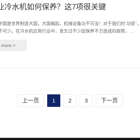
业冷水机如何保养？这7项很关键
中国是世界制造大国，大国崛起，机械设备功不可没！对于我们的“功臣”
不可少。在冷水机应用行业中，发生过不少因保养不力造成的故障，…
more >
上一页
1
2
3
下一页