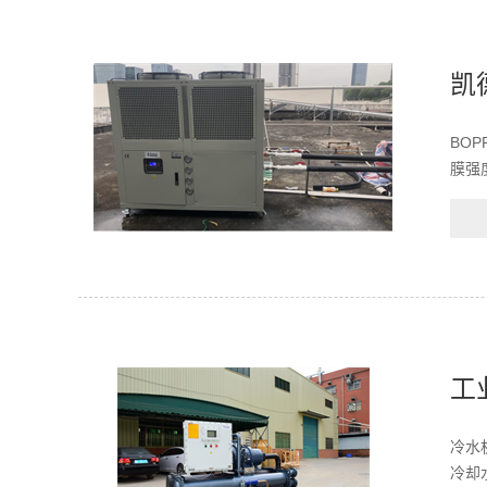
凯
BO
膜强
工
冷水
冷却